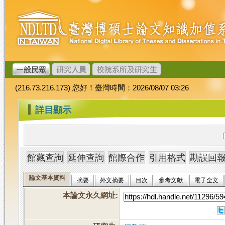
跳
臺
到
灣
主
博
要
碩
內
士
容
論
文
(216.73.216.173) 您好！臺灣時間：2026/08/07 03:26
加
值
:::
詳目顯示
系
統
論文基本資料
摘要
外文摘要
目次
參考文獻
電子全文
本論文永久網址
: