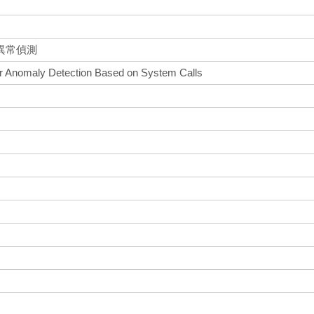
異常偵測
r Anomaly Detection Based on System Calls