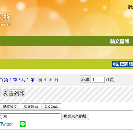
網
:::
功
能
切
換
導
覽
/1
頁
第 1 筆 / 共 1 筆
列
紙本論文
論文連結
QR Code
複製永久網址
Twitter