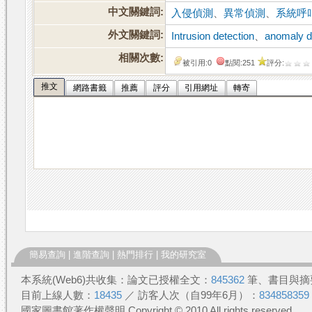
中文關鍵詞:
入侵偵測
、
異常偵測
、
系統呼
外文關鍵詞:
Intrusion detection
、
anomaly d
相關次數:
被引用:0
點閱:251
評分:
推文
網路書籤
推薦
評分
引用網址
轉寄
簡易查詢
|
進階查詢
|
熱門排行
|
我的研究室
本系統(Web6)共收集：論文已授權全文：
845362
筆、書目與摘
目前上線人數：
18435
／ 訪客人次（自99年6月）：
834858359
國家圖書館著作權聲明 Copyright © 2010 All rights reserved.