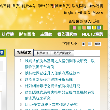
站導覽
|
首頁
|
關於本站
|
聯絡我們
|
國圖首頁
|
常見問題
|
操作說明
English
|
FB 專頁
|
Mobile
免費會員
登入
|
註冊
字體大小：
相關論文
相關期刊
熱門點閱論文
1.
以異常偵測為基礎之入侵偵測系統研究－以
微軟視窗平台為例
2.
以特徵探勘提升入侵偵測系統效率
3.
以流量為基礎之網路分析系統
4.
針對網路銀行之異常偵測模組研究
5.
結合隱藏式馬可夫模型與支援向量機於異常
偵測系統之研究
6.
Linux作業系統下異常偵測之研究