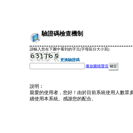
驗證碼檢查機制
請輸入您在下圖中看到的字元(字母區分大小寫)
更換驗證碼
播放圖檔聲音
說明︰
親愛的使用者，您好！由於目前系統使用人數眾
續使用本系統。感謝您的配合。