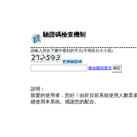
驗證碼檢查機制
請輸入您在下圖中看到的字元(字母區分大小寫)
更換驗證碼
播放圖檔聲音
說明︰
親愛的使用者，您好！由於目前系統使用人數眾
續使用本系統。感謝您的配合。