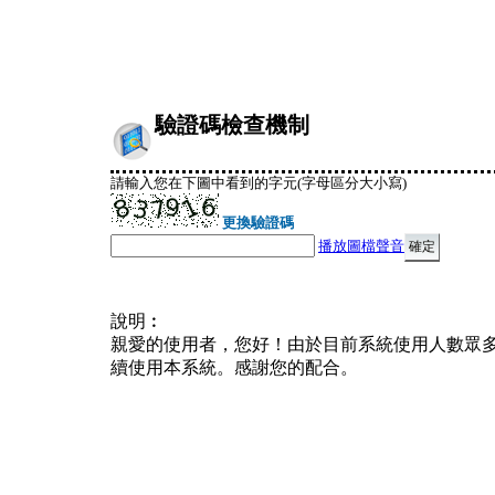
驗證碼檢查機制
請輸入您在下圖中看到的字元(字母區分大小寫)
更換驗證碼
播放圖檔聲音
說明︰
親愛的使用者，您好！由於目前系統使用人數眾
續使用本系統。感謝您的配合。