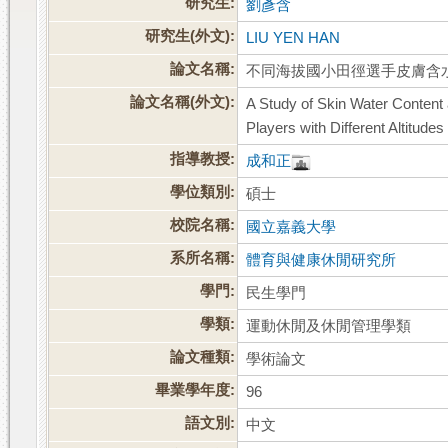
研究生:
劉彥含
研究生(外文):
LIU YEN HAN
論文名稱:
不同海拔國小田徑選手皮膚含
論文名稱(外文):
A Study of Skin Water Content
Players with Different Altitudes
指導教授:
成和正
學位類別:
碩士
校院名稱:
國立嘉義大學
系所名稱:
體育與健康休閒研究所
學門:
民生學門
學類:
運動休閒及休閒管理學類
論文種類:
學術論文
畢業學年度:
96
語文別:
中文