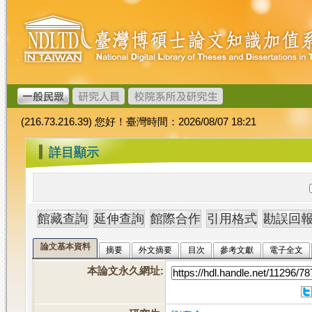
跳
臺
到
灣
主
博
要
碩
內
士
容
論
文
(216.73.216.39) 您好！臺灣時間：2026/08/07 18:21
加
值
:::
詳目顯示
系
統
論文基本資料
摘要
外文摘要
目次
參考文獻
電子全文
本論文永久網址
: