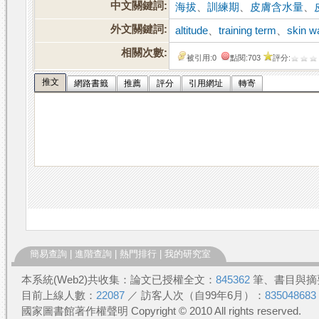
中文關鍵詞:
海拔
、
訓練期
、
皮膚含水量
、
外文關鍵詞:
altitude
、
training term
、
skin w
相關次數:
被引用:0
點閱:703
評分:
推文
網路書籤
推薦
評分
引用網址
轉寄
簡易查詢
|
進階查詢
|
熱門排行
|
我的研究室
本系統(Web2)共收集：論文已授權全文：
845362
筆、書目與摘
目前上線人數：
22087
／ 訪客人次（自99年6月）：
835048683
國家圖書館著作權聲明 Copyright © 2010 All rights reserved.