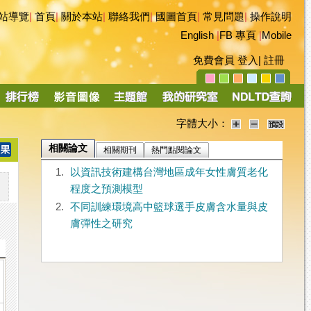
站導覽
|
首頁
|
關於本站
|
聯絡我們
|
國圖首頁
|
常見問題
|
操作說明
English
|
FB 專頁
|
Mobile
免費會員
登入
|
註冊
字體大小：
相關論文
相關期刊
熱門點閱論文
1.
以資訊技術建構台灣地區成年女性膚質老化
程度之預測模型
2.
不同訓練環境高中籃球選手皮膚含水量與皮
膚彈性之研究