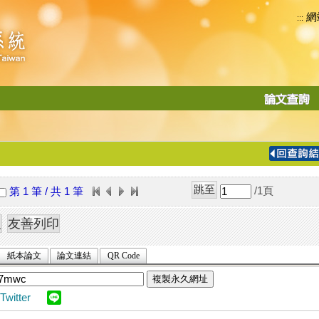
網
:::
功
能
切
換
導
覽
/1
頁
第 1 筆 / 共 1 筆
列
紙本論文
論文連結
QR Code
複製永久網址
Twitter