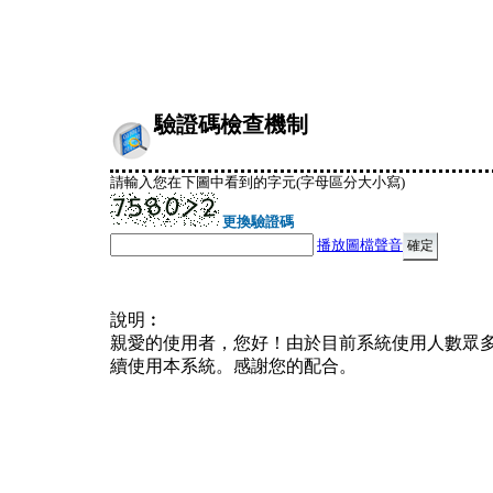
驗證碼檢查機制
請輸入您在下圖中看到的字元(字母區分大小寫)
更換驗證碼
播放圖檔聲音
說明︰
親愛的使用者，您好！由於目前系統使用人數眾
續使用本系統。感謝您的配合。