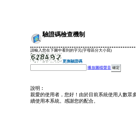
驗證碼檢查機制
請輸入您在下圖中看到的字元(字母區分大小寫)
更換驗證碼
播放圖檔聲音
說明︰
親愛的使用者，您好！由於目前系統使用人數眾
續使用本系統。感謝您的配合。