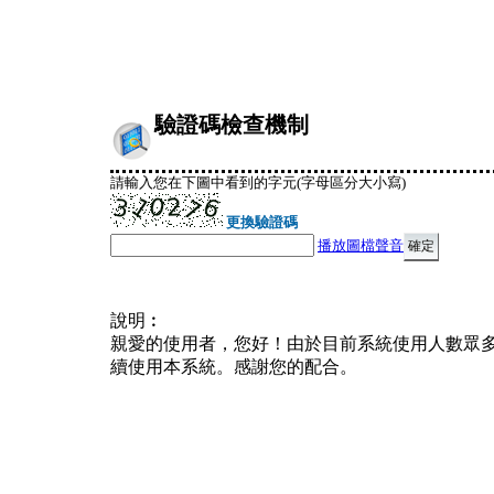
驗證碼檢查機制
請輸入您在下圖中看到的字元(字母區分大小寫)
更換驗證碼
播放圖檔聲音
說明︰
親愛的使用者，您好！由於目前系統使用人數眾
續使用本系統。感謝您的配合。