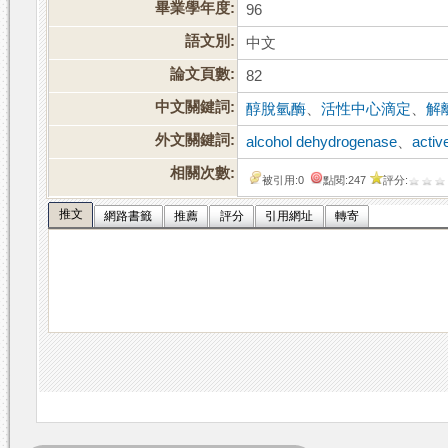
畢業學年度:
96
語文別:
中文
論文頁數:
82
中文關鍵詞:
醇脫氫酶
、
活性中心滴定
、
解
外文關鍵詞:
alcohol dehydrogenase
、
active
相關次數:
被引用:0
點閱:247
評分:
推文
網路書籤
推薦
評分
引用網址
轉寄