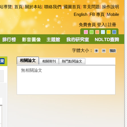
站導覽
|
首頁
|
關於本站
|
聯絡我們
|
國圖首頁
|
常見問題
|
操作說明
English
|
FB 專頁
|
Mobile
免費會員
登入
|
註冊
字體大小：
相關論文
相關期刊
熱門點閱論文
無相關論文