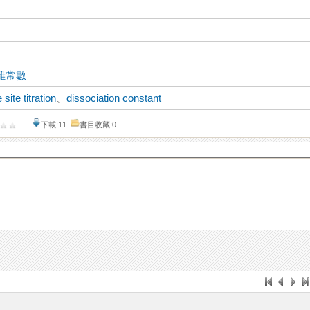
離常數
 site titration
、
dissociation constant
下載:11
書目收藏:0