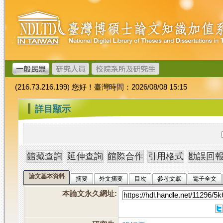
跳
臺
到
灣
主
博
要
碩
內
士
容
論
文
(216.73.216.199) 您好！臺灣時間：2026/08/08 15:15
加
值
:::
詳目顯示
系
統
論文基本資料
摘要
外文摘要
目次
參考文獻
電子全文
本論文永久網址
: