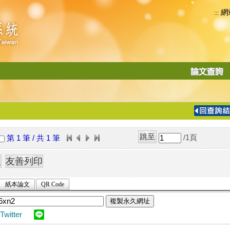
網
:::
功
能
切
換
導
覽
/1
頁
第 1 筆 / 共 1 筆
列
紙本論文
QR Code
複製永久網址
Twitter