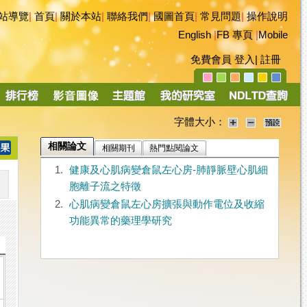
站導覽
|
首頁
|
關於本站
|
聯絡我們
|
國圖首頁
|
常見問題
|
操作說明
English
|
FB 專頁
|
Mobile
免費會員
登入
|
註冊
字體大小：
相關論文
相關期刊
熱門點閱論文
1.
健康及心肌病變倉鼠左心房-肺靜脈壁心肌細
胞離子流之特徵
2.
心肌病變倉鼠左心房擴張與動作電位及收縮
功能異常的藥理學研究