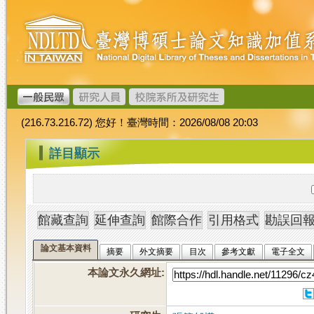
跳
臺
到
灣
主
博
要
碩
內
士
容
論
文
(216.73.216.72) 您好！臺灣時間：2026/08/08 20:03
加
值
:::
詳目顯示
系
統
論文基本資料
摘要
外文摘要
目次
參考文獻
電子全文
本論文永久網址
: