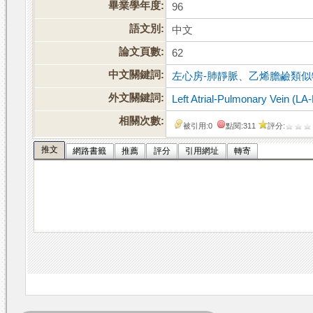
畢業學年度:
96
語文別:
中文
論文頁數:
62
中文關鍵詞:
左心房-肺靜脈
、
乙烯膽鹼類似
外文關鍵詞:
Left Atrial-Pulmonary Vein (LA
相關次數:
被引用:0
點閱:311
評分:
推文
網路書籤
推薦
評分
引用網址
轉寄