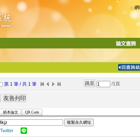
網
:::
功
能
切
換
導
覽
/1
頁
第 1 筆 / 共 1 筆
列
紙本論文
QR Code
複製永久網址
Twitter