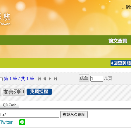
網
:::
功
能
切
換
導
覽
/1
頁
第 1 筆 / 共 1 筆
列
QR Code
複製永久網址
Twitter