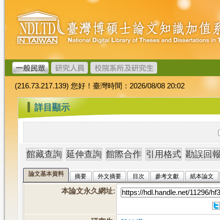
跳
臺
到
灣
主
博
要
碩
內
士
容
論
文
(216.73.217.139) 您好！臺灣時間：2026/08/08 20:02
加
值
:::
詳目顯示
系
統
論文基本資料
摘要
外文摘要
目次
參考文獻
紙本論文
本論文永久網址
: