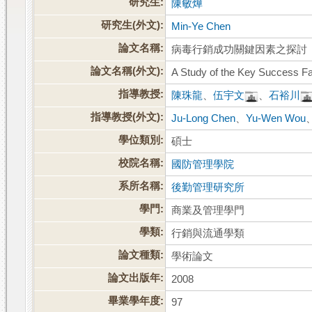
研究生:
陳敏燁
研究生(外文):
Min-Ye Chen
論文名稱:
病毒行銷成功關鍵因素之探討
論文名稱(外文):
A Study of the Key Success Fac
指導教授:
陳珠龍
、
伍宇文
、
石裕川
指導教授(外文):
Ju-Long Chen
、
Yu-Wen Wou
學位類別:
碩士
校院名稱:
國防管理學院
系所名稱:
後勤管理研究所
學門:
商業及管理學門
學類:
行銷與流通學類
論文種類:
學術論文
論文出版年:
2008
畢業學年度:
97