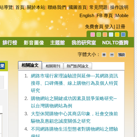
站導覽
|
首頁
|
關於本站
|
聯絡我們
|
國圖首頁
|
常見問題
|
操作說明
English
|
FB 專頁
|
Mobile
免費會員
登入
|
註冊
字體大小：
相關論文
相關期刊
熱門點閱論文
1.
網路市場行家理論驗證與延伸---其網路資訊
搜尋、口碑傳播、線上購物行為及個人特質
研究
2.
購物網站之關鍵成功因素及競爭策略研究─
以台灣購物網站為例
3.
大型休閒購物中心其商店印象，社會交換前
驅物及惠顧忠誠度關係之研究
4.
不同網路購物生活型態者對購物網站之體驗
偏好