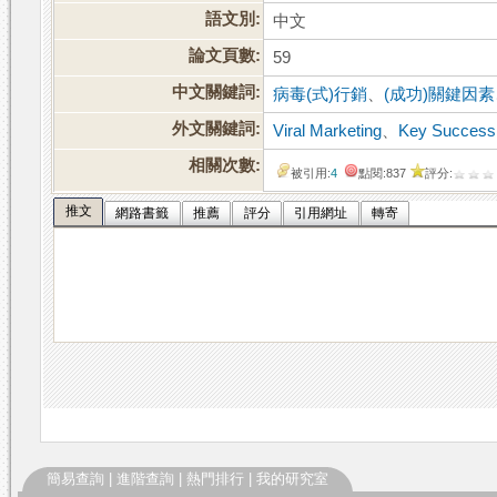
語文別:
中文
論文頁數:
59
中文關鍵詞:
病毒(式)行銷
、
(成功)關鍵因素
外文關鍵詞:
Viral Marketing
、
Key Success
相關次數:
被引用:
4
點閱:837
評分:
推文
網路書籤
推薦
評分
引用網址
轉寄
簡易查詢
|
進階查詢
|
熱門排行
|
我的研究室