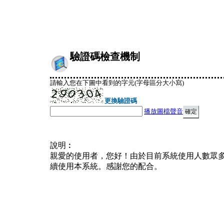
驗證碼檢查機制
請輸入您在下圖中看到的字元(字母區分大小寫)
更換驗證碼
播放圖檔聲音
說明︰
親愛的使用者，您好！由於目前系統使用人數眾
續使用本系統。感謝您的配合。