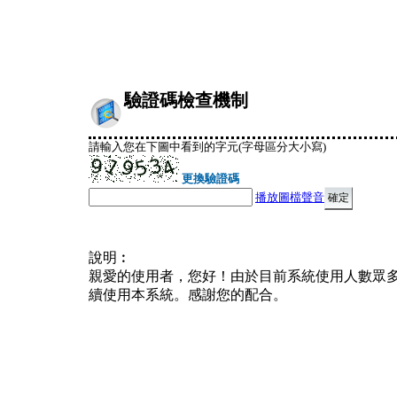
驗證碼檢查機制
請輸入您在下圖中看到的字元(字母區分大小寫)
更換驗證碼
播放圖檔聲音
說明︰
親愛的使用者，您好！由於目前系統使用人數眾
續使用本系統。感謝您的配合。