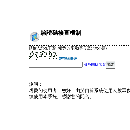
驗證碼檢查機制
請輸入您在下圖中看到的字元(字母區分大小寫)
更換驗證碼
播放圖檔聲音
說明︰
親愛的使用者，您好！由於目前系統使用人數眾
續使用本系統。感謝您的配合。