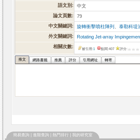
語文別:
中文
論文頁數:
79
中文關鍵詞:
旋轉衝擊噴柱陣列
、
泰勒科堤
外文關鍵詞:
Rotating Jet-array Impingemen
相關次數:
被引用:
1
點閱:407
評分:
推文
網路書籤
推薦
評分
引用網址
轉寄
簡易查詢
|
進階查詢
|
熱門排行
|
我的研究室