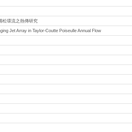
浦松環流之熱傳研究
ging Jet Array in Taylor-Coutte Poiseulle Annual Flow