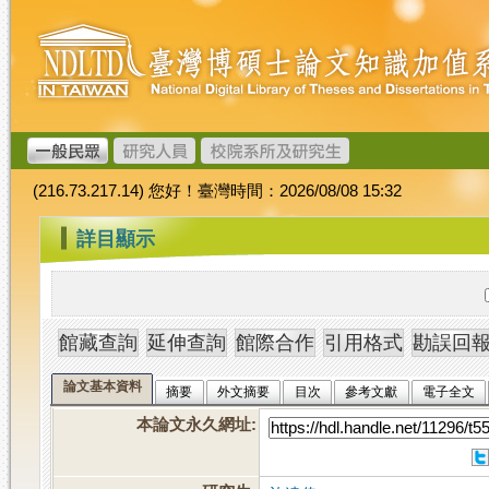
跳
臺
到
灣
主
博
要
碩
內
士
容
論
文
(216.73.217.14) 您好！臺灣時間：2026/08/08 15:32
加
值
:::
詳目顯示
系
統
論文基本資料
摘要
外文摘要
目次
參考文獻
電子全文
本論文永久網址
: