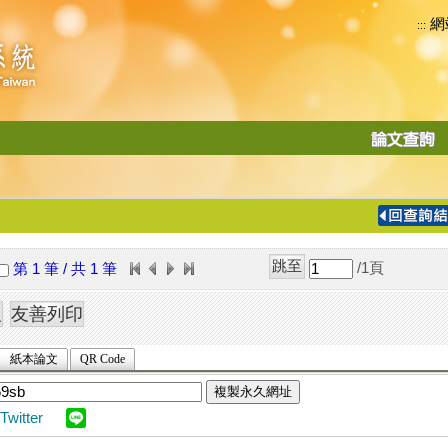
網
:::
功
能
切
換
導
覽
/1
頁
第 1 筆 / 共 1 筆
列
紙本論文
QR Code
複製永久網址
Twitter