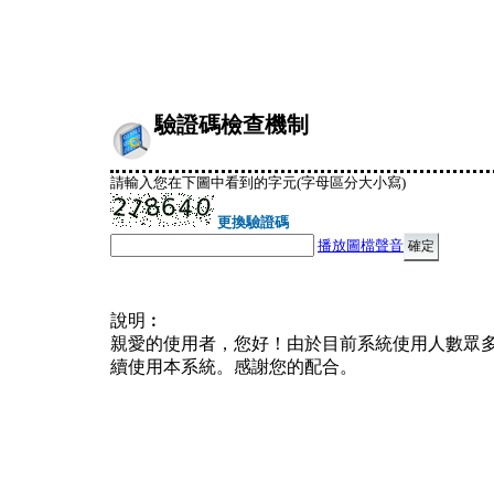
驗證碼檢查機制
請輸入您在下圖中看到的字元(字母區分大小寫)
更換驗證碼
播放圖檔聲音
說明︰
親愛的使用者，您好！由於目前系統使用人數眾
續使用本系統。感謝您的配合。