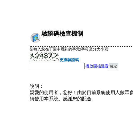
驗證碼檢查機制
請輸入您在下圖中看到的字元(字母區分大小寫)
更換驗證碼
播放圖檔聲音
說明︰
親愛的使用者，您好！由於目前系統使用人數眾
續使用本系統。感謝您的配合。