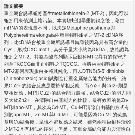
論文摘要
重金屬會誘導蚯蚓產生metallothionein-2 (MT-2)，因此可以
蚯蚓用來偵測土壤污染。本實驗蚯蚓暴露於鎘之後，藉由
mRNA的表現量不同，以決定Metaphire posthuma與
Polypheretima elongata兩種巨蚓科蚯蚓之MT-2 cDNA序
列，此cDNA會被重金屬所誘導且轉譯後因為具有高含量的
Cys；形成CXC motif，其分子量大小約為8 kDa，故確認為
蚯蚓之MT-2。其氨基酸序列顯示巨蚓科MT-2具有的保守序
列為TKCCG而非正蚓科之TQCCG。再將兩巨蚓科蚯蚓之
MT-2基因表現蛋白並將其純化，再以DTNB(5-5' dithiobis
(2-nitrobenzoic) acid)試劑進行重金屬結合能力的分析，結
果Cu2+ 的結合反應是屬於單相反應，而Zn2+ 與Cd2+則是
雙相反應，MT對Cu2+的結合能力最強，結合Cd2+的能力則
又大於Zn2+，在清除自由基能力的比較，最有效率的是Zn-
MT與apo-MT，其次為Cd-MT。Cu-MT清除自由基的方式有
別於apo-MT、Zn-MT與Cd-MT，可能是因為Cu-MT的硫氫
基與Cu結合後，呈現不易反應之結果。雖然兩種巨蚓科蚯蚓
之MT-2具有相似的序列，但是，其重金屬結合能力與清除自