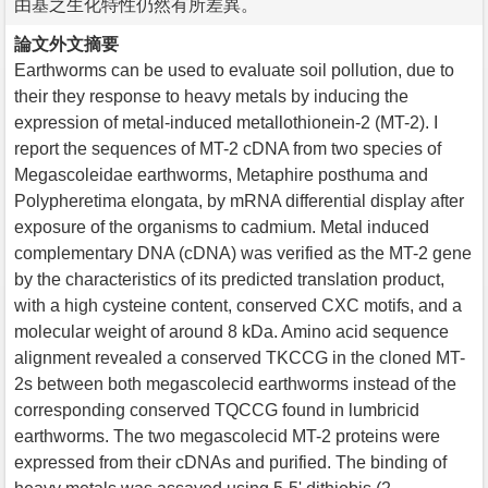
由基之生化特性仍然有所差異。
論文外文摘要
Earthworms can be used to evaluate soil pollution, due to
their they response to heavy metals by inducing the
expression of metal-induced metallothionein-2 (MT-2). I
report the sequences of MT-2 cDNA from two species of
Megascoleidae earthworms, Metaphire posthuma and
Polypheretima elongata, by mRNA differential display after
exposure of the organisms to cadmium. Metal induced
complementary DNA (cDNA) was verified as the MT-2 gene
by the characteristics of its predicted translation product,
with a high cysteine content, conserved CXC motifs, and a
molecular weight of around 8 kDa. Amino acid sequence
alignment revealed a conserved TKCCG in the cloned MT-
2s between both megascolecid earthworms instead of the
corresponding conserved TQCCG found in lumbricid
earthworms. The two megascolecid MT-2 proteins were
expressed from their cDNAs and purified. The binding of