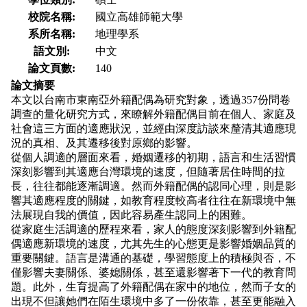
校院名稱:
國立高雄師範大學
系所名稱:
地理學系
語文別:
中文
論文頁數:
140
論文摘要
本文以台南市東南亞外籍配偶為研究對象，透過357份問卷
調查的量化研究方式，來瞭解外籍配偶目前在個人、家庭及
社會這三方面的適應狀況，並經由深度訪談來釐清其適應現
況的真相、及其遷移後對原鄉的影響。
從個人調適的層面來看，婚姻遷移的初期，語言和生活習慣
深刻影響到其適應台灣環境的速度，但隨著居住時間的拉
長，往往都能逐漸調適。然而外籍配偶的認同心理，則是影
響其適應程度的關鍵，如教育程度較高者往往在新環境中無
法展現自我的價值，因此容易產生認同上的困難。
從家庭生活調適的歷程來看，家人的態度深刻影響到外籍配
偶適應新環境的速度，尤其先生的心態更是影響婚姻品質的
重要關鍵。語言是溝通的基礎，學習態度上的積極與否，不
僅影響夫妻關係、婆媳關係，甚至還影響著下一代的教育問
題。此外，生育提高了外籍配偶在家中的地位，然而子女的
出現不但讓她們在陌生環境中多了一份依靠，甚至更能融入