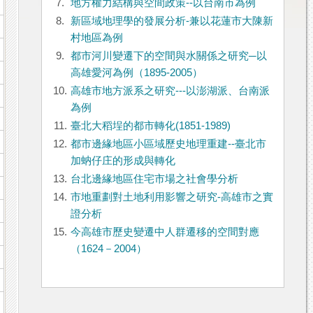
7.
地方權力結構與空間政策--以台南市為例
8.
新區域地理學的發展分析-兼以花蓮市大陳新
村地區為例
9.
都市河川變遷下的空間與水關係之研究─以
高雄愛河為例（1895-2005）
10.
高雄市地方派系之研究---以澎湖派、台南派
為例
11.
臺北大稻埕的都市轉化(1851-1989)
12.
都市邊緣地區小區域歷史地理重建--臺北市
加蚋仔庄的形成與轉化
13.
台北邊緣地區住宅市場之社會學分析
14.
市地重劃對土地利用影響之研究-高雄市之實
證分析
15.
今高雄市歷史變遷中人群遷移的空間對應
（1624－2004）