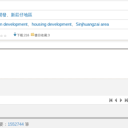
開發
、
新莊仔地區
on development
、
housing development
、
Sinjhuangzai area
下載:216
書目收藏:3
要：
1552744
筆