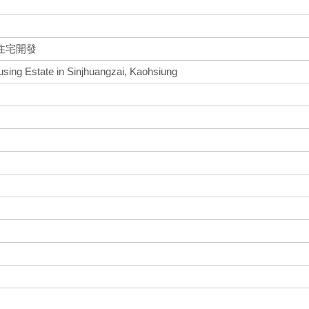
住宅開發
sing Estate in Sinjhuangzai, Kaohsiung