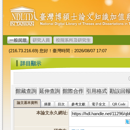
跳
臺
到
灣
主
博
要
碩
內
士
容
論
文
(216.73.216.69) 您好！臺灣時間：2026/08/07 17:07
加
值
:::
詳目顯示
系
統
論文基本資料
摘要
目次
參考文獻
電子全文
QR Code
本論文永久網址
: