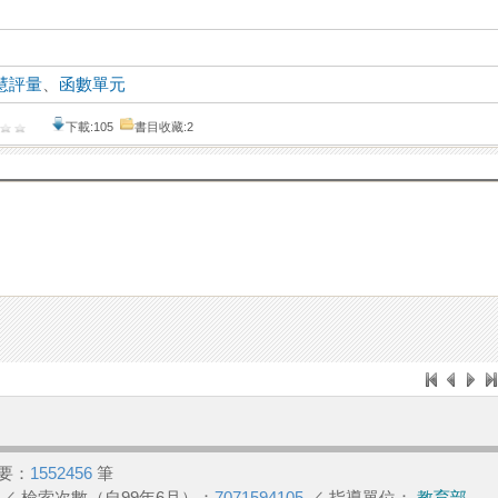
慧評量
、
函數單元
下載:105
書目收藏:2
要：
1552456
筆