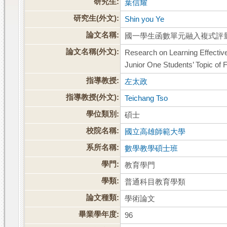
研究生:
葉信耀
研究生(外文):
Shin you Ye
論文名稱:
國一學生函數單元融入複式評
論文名稱(外文):
Research on Learning Effecti
Junior One Students’ Topic of 
指導教授:
左太政
指導教授(外文):
Teichang Tso
學位類別:
碩士
校院名稱:
國立高雄師範大學
系所名稱:
數學教學碩士班
學門:
教育學門
學類:
普通科目教育學類
論文種類:
學術論文
畢業學年度:
96