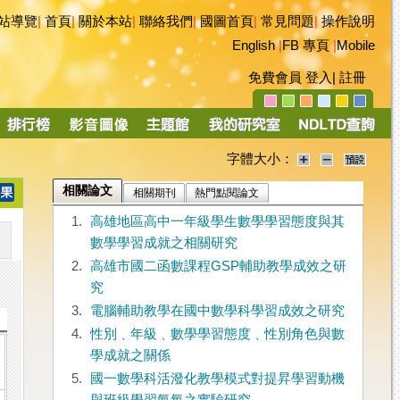
站導覽
|
首頁
|
關於本站
|
聯絡我們
|
國圖首頁
|
常見問題
|
操作說明
English
|
FB 專頁
|
Mobile
免費會員
登入
|
註冊
字體大小：
相關論文
相關期刊
熱門點閱論文
1.
高雄地區高中一年級學生數學學習態度與其
數學學習成就之相關研究
2.
高雄市國二函數課程GSP輔助教學成效之研
究
3.
電腦輔助教學在國中數學科學習成效之研究
4.
性別﹑年級﹑數學學習態度﹑性別角色與數
學成就之關係
5.
國一數學科活潑化教學模式對提昇學習動機