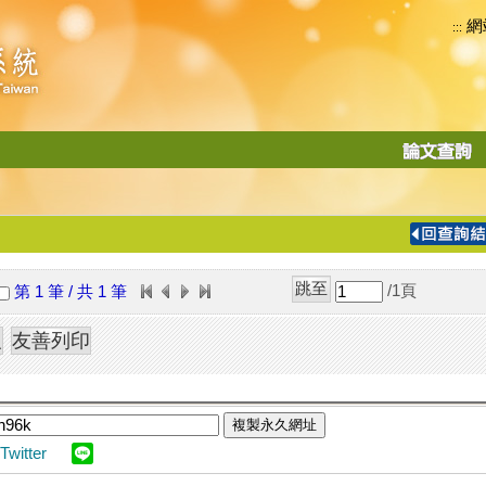
網
:::
功
能
切
換
導
覽
/1
頁
第 1 筆 / 共 1 筆
列
複製永久網址
Twitter