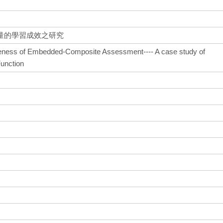
量的學習成效之研究
veness of Embedded-Composite Assessment---- A case study of
Function