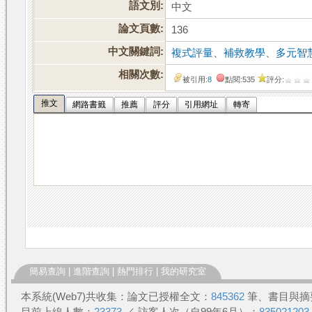
語文別:
中文
論文頁數:
136
中文關鍵詞:
複式評量
、
補救教學
、
多元智
相關次數:
被引用:
8
點閱:535
評分:
推文
網路書籤
推薦
評分
引用網址
轉寄
簡易查詢
|
進階查詢
|
熱門排行
|
我的研究室
本系統(Web7)共收集：論文已授權全文：
845362
筆、書目與摘