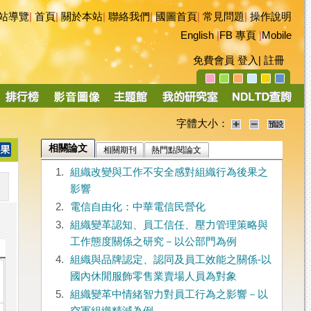
站導覽
|
首頁
|
關於本站
|
聯絡我們
|
國圖首頁
|
常見問題
|
操作說明
English
|
FB 專頁
|
Mobile
免費會員
登入
|
註冊
字體大小：
相關論文
相關期刊
熱門點閱論文
1.
組織改變與工作不安全感對組織行為後果之
影響
2.
電信自由化：中華電信民營化
3.
組織變革認知、員工信任、壓力管理策略與
工作態度關係之研究－以公部門為例
4.
組織與品牌認定、認同及員工效能之關係-以
國內休閒服飾零售業賣場人員為對象
5.
組織變革中情緒智力對員工行為之影響－以