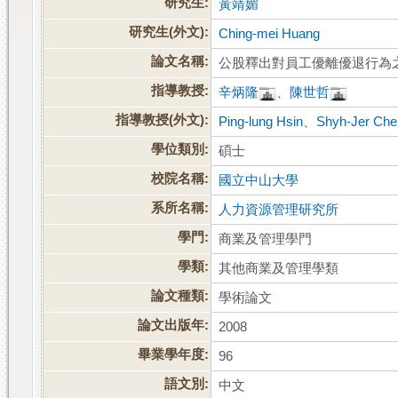
研究生:
黃靖媚
研究生(外文):
Ching-mei Huang
論文名稱:
公股釋出對員工優離優退行為之
指導教授:
辛炳隆
、
陳世哲
指導教授(外文):
Ping-lung Hsin
、
Shyh-Jer Che
學位類別:
碩士
校院名稱:
國立中山大學
系所名稱:
人力資源管理研究所
學門:
商業及管理學門
學類:
其他商業及管理學類
論文種類:
學術論文
論文出版年:
2008
畢業學年度:
96
語文別:
中文