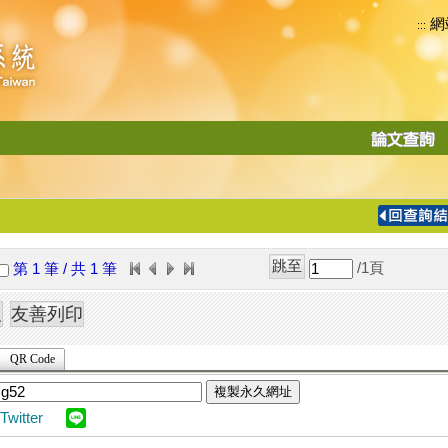
網
:::
功
能
切
換
導
覽
/1
頁
第 1 筆 / 共 1 筆
列
QR Code
複製永久網址
Twitter