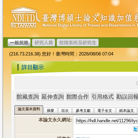
跳
臺
到
灣
主
博
要
碩
內
士
容
論
文
(216.73.216.38) 您好！臺灣時間：2026/08/06 07:04
加
值
:::
詳目顯示
系
統
論文基本資料
摘要
目次
參考文獻
電子全文
紙本論文
本論文永久網址
: