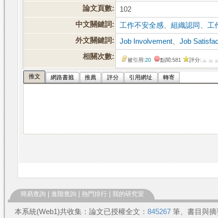
論文頁數:
102
中文關鍵詞:
工作不安全感
、
組織認同
、
工
外文關鍵詞:
Job Involvement
、
Job Satisfac
相關次數:
被引用:
20
點閱:581
評分:
推文
網路書籤
推薦
評分
引用網址
轉寄
簡易查詢
|
進階查詢
|
熱門排行
|
我的研究室
本系統(Web1)共收集：論文已授權全文：
845267
筆、書目與摘