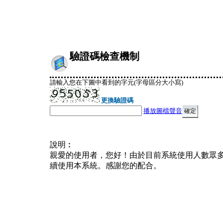
驗證碼檢查機制
請輸入您在下圖中看到的字元(字母區分大小寫)
更換驗證碼
播放圖檔聲音
說明︰
親愛的使用者，您好！由於目前系統使用人數眾
續使用本系統。感謝您的配合。