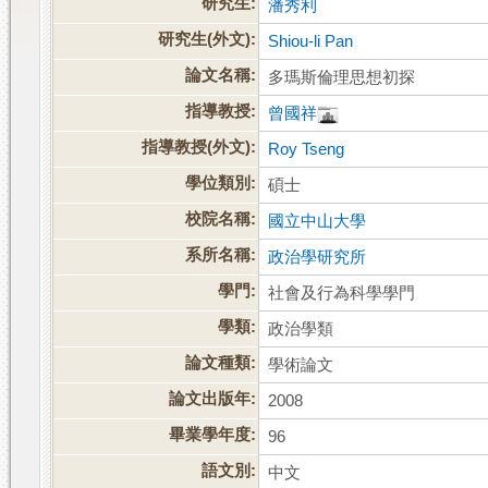
研究生:
潘秀利
研究生(外文):
Shiou-li Pan
論文名稱:
多瑪斯倫理思想初探
指導教授:
曾國祥
指導教授(外文):
Roy Tseng
學位類別:
碩士
校院名稱:
國立中山大學
系所名稱:
政治學研究所
學門:
社會及行為科學學門
學類:
政治學類
論文種類:
學術論文
論文出版年:
2008
畢業學年度:
96
語文別:
中文