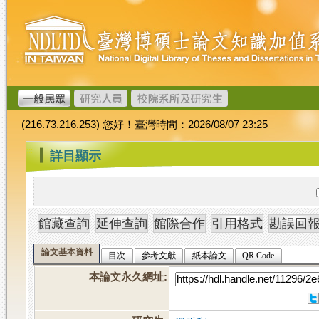
跳
臺
到
灣
主
博
要
碩
內
士
容
論
文
(216.73.216.253) 您好！臺灣時間：2026/08/07 23:25
加
值
:::
詳目顯示
系
統
論文基本資料
目次
參考文獻
紙本論文
QR Code
本論文永久網址
: