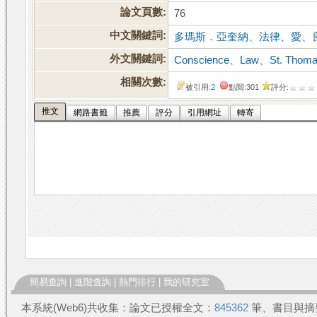
論文頁數:
76
中文關鍵詞:
多瑪斯．亞奎納
、
法律
、
愛
、
外文關鍵詞:
Conscience
、
Law
、
St. Thoma
相關次數:
被引用:
2
點閱:301
評分:
推文
網路書籤
推薦
評分
引用網址
轉寄
簡易查詢
|
進階查詢
|
熱門排行
|
我的研究室
本系統(Web6)共收集：論文已授權全文：
845362
筆、書目與摘