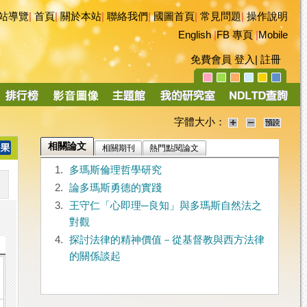
站導覽
|
首頁
|
關於本站
|
聯絡我們
|
國圖首頁
|
常見問題
|
操作說明
English
|
FB 專頁
|
Mobile
免費會員
登入
|
註冊
字體大小：
相關論文
相關期刊
熱門點閱論文
1.
多瑪斯倫理哲學研究
2.
論多瑪斯勇德的實踐
3.
王守仁「心即理─良知」與多瑪斯自然法之
對觀
4.
探討法律的精神價值－從基督教與西方法律
的關係談起