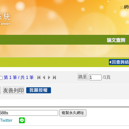
網
:::
功
能
切
換
導
覽
/1
頁
第 1 筆 / 共 1 筆
列
複製永久網址
Twitter