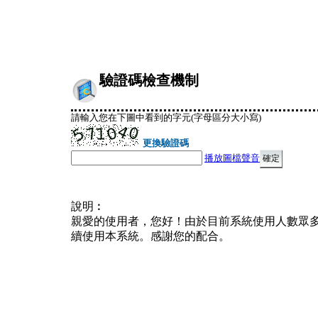
驗證碼檢查機制
請輸入您在下圖中看到的字元(字母區分大小寫)
更換驗證碼
播放圖檔聲音
說明︰
親愛的使用者，您好！由於目前系統使用人數眾
續使用本系統。感謝您的配合。