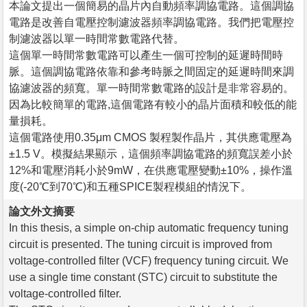
本論文提出一個簡易的晶片內自動頻率調協電路。這個調協
電路是改善自電壓控制濾波器頻率調協電路。我們把電壓控
制濾波器以單一時間常數電路代替。
這個單一時間常數電路可以產生一個可控制的延遲時間時
脈。這個調協電路依靠和參考時脈之間固定的延遲時間來調
協濾波器的頻寬。單一時間常數電路的設計是非常容易的。
因為比較簡單的電路,這個電路有較小的晶片面積和較低的能
量損耗。
這個電路使用0.35μm CMOS 製程製作晶片，其供應電壓為
±1.5 V。模擬結果顯示，這個頻率調協電路的頻寬誤差小於
12%和電壓消耗小於9mW，在供應電壓變動±10%，操作溫
度(-20℃到70℃)和五種SPICE製程模組的情況下。
論文外文摘要
In this thesis, a simple on-chip automatic frequency tuning
circuit is presented. The tuning circuit is improved from
voltage-controlled filter (VCF) frequency tuning circuit. We
use a single time constant (STC) circuit to substitute the
voltage-controlled filter.