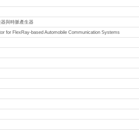
傳接器與時脈產生器
tor for FlexRay-based Automobile Communication Systems