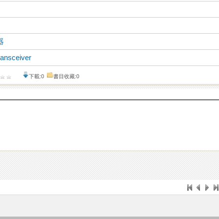
器
ransceiver
下載:0
書目收藏:0