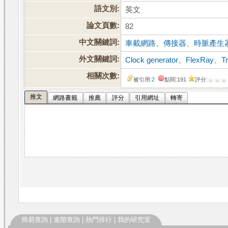
語文別:
英文
論文頁數:
82
中文關鍵詞:
車載網路
、
傳接器
、
時脈產生
外文關鍵詞:
Clock generator
、
FlexRay
、
T
相關次數:
被引用:
2
點閱:191
評分:
推文
網路書籤
推薦
評分
引用網址
轉寄
簡易查詢
|
進階查詢
|
熱門排行
|
我的研究室