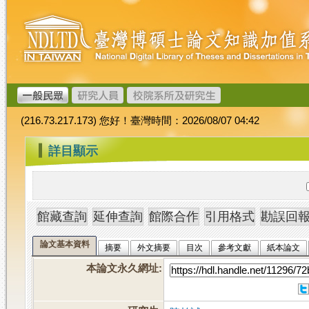
跳
臺
到
灣
主
博
要
碩
內
士
容
論
文
(216.73.217.173) 您好！臺灣時間：2026/08/07 04:42
加
值
:::
詳目顯示
系
統
論文基本資料
摘要
外文摘要
目次
參考文獻
紙本論文
本論文永久網址
: