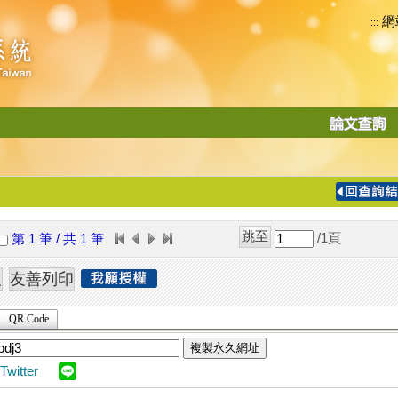
網
:::
功
能
切
換
導
覽
/1
頁
第 1 筆 / 共 1 筆
列
QR Code
複製永久網址
Twitter