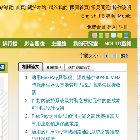
站導覽
|
首頁
|
關於本站
|
聯絡我們
|
國圖首頁
|
常見問題
|
操作說明
English
|
FB 專頁
|
Mobile
免費會員
登入
|
註冊
字體大小：
相關論文
相關期刊
熱門點閱論文
1.
適用FlexRay具製程、溫度補償80/400 MHz
時脈產生器與電池管理系統之高壓傳送接收
器
2.
針對內嵌於系統級封裝之被動元件的低成本
可測試設計技術
3.
FlexRay之具錯誤偵測功能之高速傳接器與
車用溫度偵測保護電路
4.
適用於FlexRay車載網路通訊系統之實體層
設計與研製