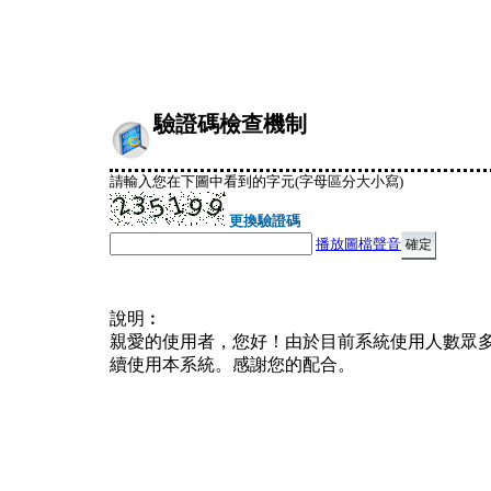
驗證碼檢查機制
請輸入您在下圖中看到的字元(字母區分大小寫)
更換驗證碼
播放圖檔聲音
說明︰
親愛的使用者，您好！由於目前系統使用人數眾
續使用本系統。感謝您的配合。