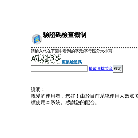
驗證碼檢查機制
請輸入您在下圖中看到的字元(字母區分大小寫)
更換驗證碼
播放圖檔聲音
說明︰
親愛的使用者，您好！由於目前系統使用人數眾
續使用本系統。感謝您的配合。