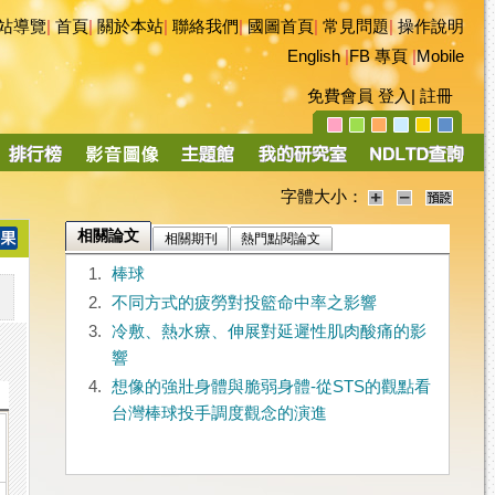
站導覽
|
首頁
|
關於本站
|
聯絡我們
|
國圖首頁
|
常見問題
|
操作說明
English
|
FB 專頁
|
Mobile
免費會員
登入
|
註冊
字體大小：
相關論文
相關期刊
熱門點閱論文
1.
棒球
2.
不同方式的疲勞對投籃命中率之影響
3.
冷敷、熱水療、伸展對延遲性肌肉酸痛的影
響
4.
想像的強壯身體與脆弱身體-從STS的觀點看
台灣棒球投手調度觀念的演進