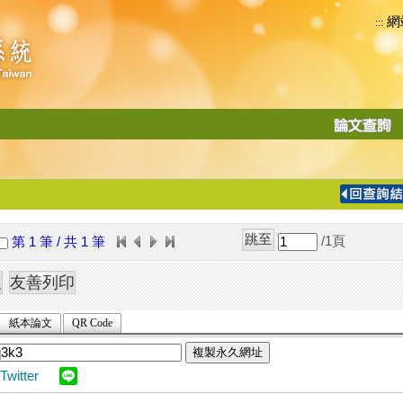
網
:::
功
能
切
換
導
覽
/1
頁
第 1 筆 / 共 1 筆
列
紙本論文
QR Code
複製永久網址
Twitter