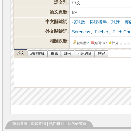
語文別:
中文
論文頁數:
59
中文關鍵詞:
投球數
、
棒球投手
、
球速
、
痠
外文關鍵詞:
Soreness
、
Pitcher
、
Pitch Co
相關次數:
被引用:
2
點閱:947
評分:
推文
網路書籤
推薦
評分
引用網址
轉寄
簡易查詢
|
進階查詢
|
熱門排行
|
我的研究室