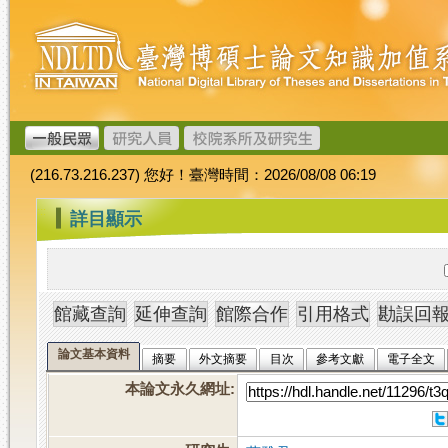
跳
臺
到
灣
主
博
要
碩
內
士
容
論
文
(216.73.216.237) 您好！臺灣時間：2026/08/08 06:19
加
值
:::
詳目顯示
系
統
論文基本資料
摘要
外文摘要
目次
參考文獻
電子全文
本論文永久網址
: