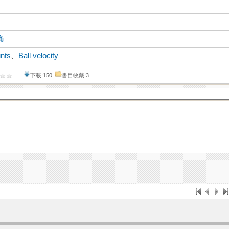
痛
unts
、
Ball velocity
下載:150
書目收藏:3