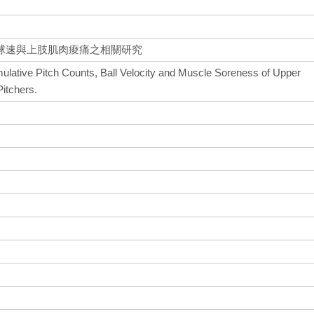
球速與上肢肌肉痠痛之相關研究
lative Pitch Counts, Ball Velocity and Muscle Soreness of Upper
Pitchers.