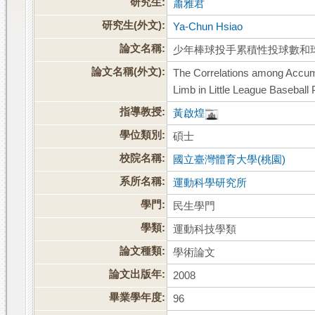
研究生:
蕭雅君
研究生(外文):
Ya-Chun Hsiao
論文名稱:
少年棒球投手累積性投球數和
論文名稱(外文):
The Correlations among Accumu
Limb in Little League Baseball 
指導教授:
黃啟煌
學位類別:
碩士
校院名稱:
國立臺灣體育大學(桃園)
系所名稱:
運動科學研究所
學門:
民生學門
學類:
運動科技學類
論文種類:
學術論文
論文出版年:
2008
畢業學年度:
96