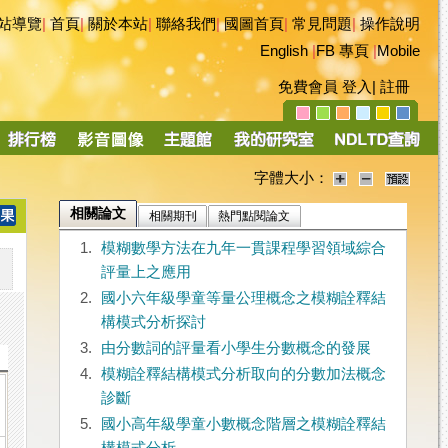
站導覽
|
首頁
|
關於本站
|
聯絡我們
|
國圖首頁
|
常見問題
|
操作說明
English
|
FB 專頁
|
Mobile
免費會員
登入
|
註冊
字體大小：
相關論文
相關期刊
熱門點閱論文
1.
模糊數學方法在九年一貫課程學習領域綜合
評量上之應用
2.
國小六年級學童等量公理概念之模糊詮釋結
構模式分析探討
3.
由分數詞的評量看小學生分數概念的發展
4.
模糊詮釋結構模式分析取向的分數加法概念
診斷
5.
國小高年級學童小數概念階層之模糊詮釋結