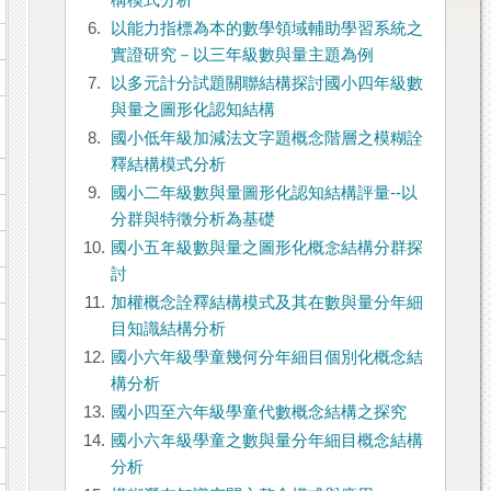
構模式分析
6.
以能力指標為本的數學領域輔助學習系統之
實證研究－以三年級數與量主題為例
7.
以多元計分試題關聯結構探討國小四年級數
與量之圖形化認知結構
8.
國小低年級加減法文字題概念階層之模糊詮
釋結構模式分析
9.
國小二年級數與量圖形化認知結構評量--以
分群與特徵分析為基礎
10.
國小五年級數與量之圖形化概念結構分群探
討
11.
加權概念詮釋結構模式及其在數與量分年細
目知識結構分析
12.
國小六年級學童幾何分年細目個別化概念結
構分析
13.
國小四至六年級學童代數概念結構之探究
14.
國小六年級學童之數與量分年細目概念結構
分析