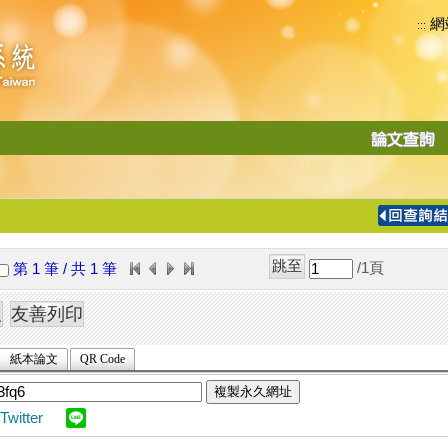
網
:::
功
能
切
換
導
覽
/1
頁
第 1 筆 / 共 1 筆
列
紙本論文
QR Code
複製永久網址
Twitter