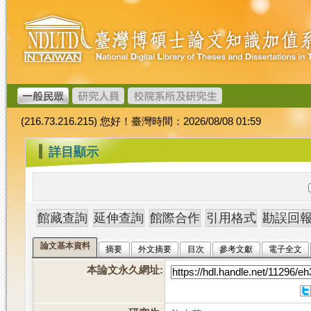
跳
臺
到
灣
主
博
要
碩
內
士
容
論
文
(216.73.216.215) 您好！臺灣時間：2026/08/08 01:59
加
值
:::
詳目顯示
系
統
論文基本資料
摘要
外文摘要
目次
參考文獻
電子全文
本論文永久網址
: