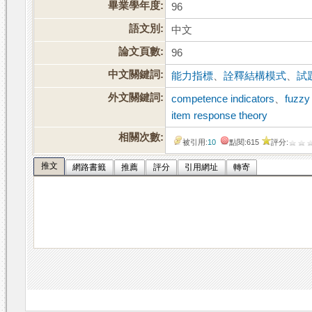
畢業學年度:
96
語文別:
中文
論文頁數:
96
中文關鍵詞:
能力指標
、
詮釋結構模式
、
試
外文關鍵詞:
competence indicators
、
fuzzy
item response theory
相關次數:
被引用:
10
點閱:615
評分:
推文
網路書籤
推薦
評分
引用網址
轉寄