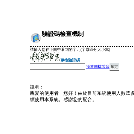
驗證碼檢查機制
請輸入您在下圖中看到的字元(字母區分大小寫)
更換驗證碼
播放圖檔聲音
說明︰
親愛的使用者，您好！由於目前系統使用人數眾
續使用本系統。感謝您的配合。