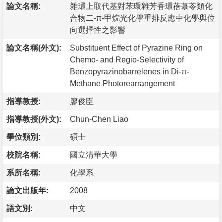
論文名稱:
雜環上取代基對苯環雜芳香環蓓菉苓類化
合物二-π-甲烷光化學重排反應中化學與位
向選擇性之影響
論文名稱(外文):
Substituent Effect of Pyrazine Ring on
Chemo- and Regio-Selectivity of
Benzopyrazinobarrelenes in Di-π-
Methane Photorearrangement
指導教授:
廖俊臣
指導教授(外文):
Chun-Chen Liao
學位類別:
碩士
校院名稱:
國立清華大學
系所名稱:
化學系
論文出版年:
2008
語文別:
中文