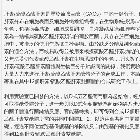
肝素/硫酸乙醯肝素是屬於葡胺巨醣（GAGs）中的一類分子。
肝素分布在細胞表面及細胞外纖維組織裡，在生物系統扮演非
角色，包括病毒感染、細胞成長調控、血液凝結及癌細胞轉移
素為一結構與硫酸乙醯肝素類似的葡胺巨醣，只存在於巨細胞
胞中，被廣泛的使用作為抗血栓藥物。由於缺乏分離及純化硫
素的適合方法，而較易取得並被用來模擬硫酸乙醯肝素功能的
又無法妥切代表硫酸乙醯肝素在生物系統中的角色，所以為了
肝素/硫酸乙醯肝素醣體與生物巨分子辨識間的關係，我們實
大量人力來進行肝素/硫酸乙醯肝素醣體分子的合成工作，本
著重在其中12個肝素/硫酸乙醯肝素雙醣體的合成研究工作上
利用實驗室已開發的方法，以D式五乙醯葡萄醣為起始物，經
可取得醣受體分子，進一步與以D式葡萄胺醣為起始物經八步
的醣予體進行醣鏈結反應、官能基轉換，即可得到合成12個肝
乙醯肝素雙醣體所需的共同中間體1、2。以這兩個共同中間體
礎，經過不同位置羥基保護基的移除以及自由羥基的磺化反應
得到12個肝素/硫酸乙醯肝素雙醣體。