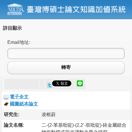
詳目顯示
Email地址:
轉寄
電子全文
國圖紙本論文
研究生:
凌榕蔚
論文名稱:
二-(2-苯基吡啶)-(2,2’-双吡啶)-銥金屬錯合