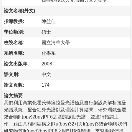
物振動模式與光譜動力學之研究
論文名稱(外文):
指導教授:
陳益佳
學位類別:
碩士
校院名稱:
國立清華大學
系所名稱:
化學系
論文出版年:
2008
語文別:
中文
論文頁數:
174
論文摘要
我們利用商業化霍氏轉換拉曼光譜儀及自行架設高解析拉曼
光譜系統，配合紅外光譜以及理論計算結果，研究環銥金屬
錯合物[Ir(ppy)2bpy]PF6之基態振動光譜，並進行指認工
作。藉由具相同結構之[Ru(bpy)32+]與Ir(ppy)3錯合物與我們
研究物質[Ir(ppy)2bpy]PF6之間對稱性關聯，來幫助我們指