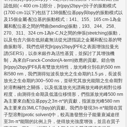
認低頻(＜400 cm-1)部分，[Ir(ppy)2bpy+]分子的振動模式
(1700 cm-1以下)包括了138個配位基ppy與bpy的振動模式以
及15個金屬-配位基的振動模式：141、155、165 cm-1為金
屬和配位基之間的彎曲(bending)振動，193、244、258、
270、311、324 cm-1為Ir-C,N之間的伸張(stretching)振動，
以及包含六個在低頻處無法從光譜指認之金屬和配位基的彎
曲振動等。我們也研究[Ir(ppy)2bpy]PF6之表面增強拉曼光
譜(SERS)，以奈米銀作為活性基質，並探討了其增強機
制，為來自Franck-Condon(A-term)效應的貢獻。錯合物
[Ir(ppy)2bpy]PF6具有雙放光特性，放光峰分別在約500 nm
和580 nm，我們測得短波長放光之生命期約1.5 μs，長波長
放光之生命期約300~500 ns，並研究其放光能階之生命期對
於溶劑極性之關係，以及低溫放光光譜兩放光峰的相對位移
程度，由測得生命期及低溫位移情形，們指派放光峰500 nm
為主要來自配位基ppy之3π-π*的貢獻，指派放光峰580 nm
為主要來自3MLCT(bpy)的貢獻。我們亦發現3π-π*能階在質
子型溶劑(protic solvent)中，較高激發態分子能量衰減途徑
至3π-π*能階的比例上升，使得放光強度增強，並且在質子