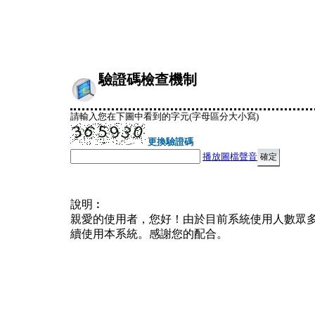
驗證碼檢查機制
請輸入您在下圖中看到的字元(字母區分大小寫)
更換驗證碼
播放圖檔聲音
說明︰
親愛的使用者，您好！由於目前系統使用人數眾
續使用本系統。感謝您的配合。