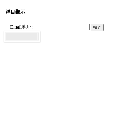
詳目顯示
Email地址:
轉寄
Twitter
電子全文
國圖紙本論文
研究生:
許筌壹
研究生(外文):
Chuan-I Hsu
論文名稱:
矽基誘導之Ene型反應與發展醣化木酚素
衍生物暨掩飾甲醛奈米粒子作為生物材料