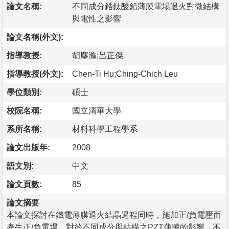
論文名稱:
不同成分鋯鈦酸鉛薄膜電場退火對微結構
與電性之影響
論文名稱(外文):
指導教授:
胡塵滌;呂正傑
指導教授(外文):
Chen-Ti Hu;Ching-Chich Leu
學位類別:
碩士
校院名稱:
國立清華大學
系所名稱:
材料科學工程學系
論文出版年:
2008
語文別:
中文
論文頁數:
85
論文摘要
本論文探討在鐵電薄膜退火結晶過程同時，施加正/負電壓而
產生正/負電場，對於不同成分與結構之PZT薄膜的影響。不