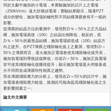
同於文獻中施加的小電場，本實驗施加於試片上之電場
（250kV/cm）遠大於矯頑電場；實驗結果顯示，隨著PZT
成分的變化，施加電場的極性對不同結構薄膜會有不一樣的
影響。
從薄膜的結晶方位的量測中，發現對Zr％＜50％之正方晶結
構，施加電場易使（100）之結晶比例降低，相反的，當
Zr％＞50％的菱形晶結構，施加電場卻造成（100）結晶方
向之提升。在PZT薄膜之殘留極化值上之量測，發現對Zr＜
50％之薄膜而言，退火施加正電場會使其殘留極化值升高，
施加負電場則導致該值降低；但若Zr＞50％，施加正負電場
皆可使其殘留極化值獲得提升；顯示施加電場退火伴隨著成
分不同而造成薄膜特性相異之趨勢。
而在薄膜殘留應力的分析上，發現在Zr＝55％的試片中，施
加電場者殘留應力較低，推測此可能為提高殘留極化值之主
要影響因素之一。
論文外文摘要