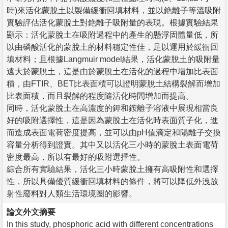
時)來活化蒙脫土以製備緩衝回填材料，並以銫離子等溫吸附
實驗評估活化蒙脫土對銫離子吸附量的表現。根據實驗結果
顯示：活化蒙脫土在吸附過程中的產生的懸浮固體量低，所
以由磷酸活化的蒙脫土的材料穩定性佳，足以運用於緩衝回
填材料；且根據Langmuir model結果，活化蒙脫土的吸附量
遠大於蒙脫土，這是由於蒙脫土在活化的過程中增加比表面
積，由FTIR、BET比表面積可以證明蒙脫土結構裂解而增加
比表面積，而且裂解的程度隨活化時間增加而提高。
同時，活化蒙脫土在高濃度的鉀和銨離子溶液中展現相當良
好的吸附選擇性，這是因為蒙脫土在活化時表面質子化，進
而造成表面電荷密度提高，並可以由pH值滴定和陽離子交換
容量分析得到證實。其中又以活化三小時的蒙脫土表面電荷
密度最高，所以有最好的吸附選擇性。
綜合所有實驗結果，活化三小時蒙脫土擁有高吸附性和選擇
性，所以具備優質緩衝回填材料的條件，將可以降低外洩放
射性廢料對人類生活環境圈的影響。
論文外文摘要
In this study, phosphoric acid with different concentrations