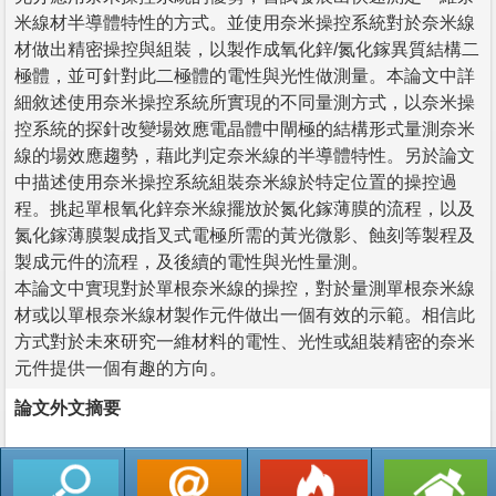
米線材半導體特性的方式。並使用奈米操控系統對於奈米線
材做出精密操控與組裝，以製作成氧化鋅/氮化鎵異質結構二
極體，並可針對此二極體的電性與光性做測量。本論文中詳
細敘述使用奈米操控系統所實現的不同量測方式，以奈米操
控系統的探針改變場效應電晶體中閘極的結構形式量測奈米
線的場效應趨勢，藉此判定奈米線的半導體特性。另於論文
中描述使用奈米操控系統組裝奈米線於特定位置的操控過
程。挑起單根氧化鋅奈米線擺放於氮化鎵薄膜的流程，以及
氮化鎵薄膜製成指叉式電極所需的黃光微影、蝕刻等製程及
製成元件的流程，及後續的電性與光性量測。
本論文中實現對於單根奈米線的操控，對於量測單根奈米線
材或以單根奈米線材製作元件做出一個有效的示範。相信此
方式對於未來研究一維材料的電性、光性或組裝精密的奈米
元件提供一個有趣的方向。
論文外文摘要
返回列表