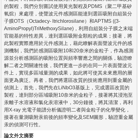
的製程，我們分別嘗試使用黃光製程及PDMS（聚二甲基矽
氧烷）來處理，使聲波元件感測區能達到選區吸附自組裝分
子膜OTS（Octadecy- ltrichlorosilane）和APTMS ((3-
AminoPropyl)TriMethoxySilane)，利用自組裝分子膜之末端
官能基的特性差異，達到選區吸附金顆粒的成果；接著，將
此製程實際應用於元件感測上，藉此瞭解表面聲波元件的感
測機制，我們於感測區吸附10和20奈米的金粒子，作為感測
源並分析感測區的吸附位置與頻率響應之間的關係，驗證瞭
解二者之間關連性後，我們更進一步的在同一片表面聲波元
件上，實現多區域量測的成果，如此將可使其未來應用的層
面更為廣泛。再者，我們將選區改質的技術應用到重金屬的
偵測上，首先，我們先在LiNbO3基版上，完成選區改質的
製程，達到部分區域吸附10奈米的金粒子，接著將其浸泡至
汞離子水溶液和氯化汞溶液中，30分鐘後，將其清潔，再利
用X-ray 光電子能譜分析儀證明二者與金粒子的化學變化，
接著在量測吸附汞前後的頻率變化及SEM圖形，驗證重金屬
汞的偵測可行性。
論文外文摘要