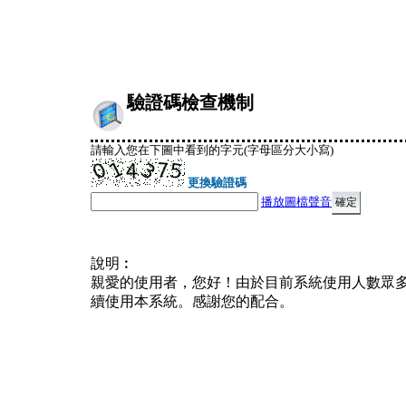
驗證碼檢查機制
請輸入您在下圖中看到的字元(字母區分大小寫)
更換驗證碼
播放圖檔聲音
說明︰
親愛的使用者，您好！由於目前系統使用人數眾
續使用本系統。感謝您的配合。