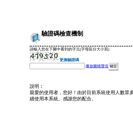
驗證碼檢查機制
請輸入您在下圖中看到的字元(字母區分大小寫)
更換驗證碼
播放圖檔聲音
說明︰
親愛的使用者，您好！由於目前系統使用人數眾
續使用本系統。感謝您的配合。