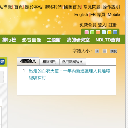
站導覽
|
首頁
|
關於本站
|
聯絡我們
|
國圖首頁
|
常見問題
|
操作說明
English
|
FB 專頁
|
Mobile
免費會員
登入
|
註冊
字體大小：
相關論文
相關期刊
熱門點閱論文
1.
出走的白衣天使：一年內新進護理人員離職
經驗探討