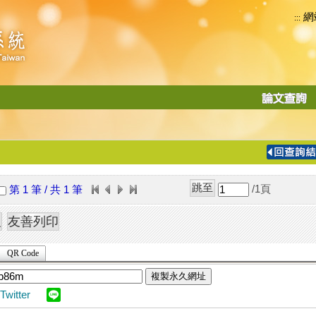
網
:::
功
能
切
換
導
覽
/1
頁
第 1 筆 / 共 1 筆
列
QR Code
複製永久網址
Twitter