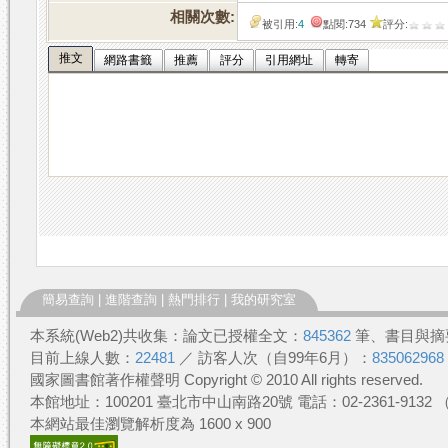
相關次數:
被引用:
4
點閱:734
評分:
推文
網路書籤
推薦
評分
引用網址
轉寄
簡易查詢
|
進階查詢
|
熱門排行
|
我的研究室
本系統(Web2)共收集：論文已授權全文：
845362
筆、書目與摘
目前上線人數：
22481
／ 訪客人次（自99年6月）：
835062968
國家圖書館著作權聲明 Copyright © 2010 All rights reserved.
本館地址：100201 臺北市中山南路20號 電話：02-2361-913
本網站最佳瀏覽解析度為 1600 x 900