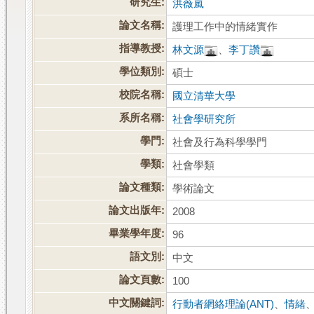
研究生:
洪薇嵐
論文名稱:
護理工作中的情緒實作
指導教授:
林文源
、
李丁讚
學位類別:
碩士
校院名稱:
國立清華大學
系所名稱:
社會學研究所
學門:
社會及行為科學學門
學類:
社會學類
論文種類:
學術論文
論文出版年:
2008
畢業學年度:
96
語文別:
中文
論文頁數:
100
中文關鍵詞:
行動者網絡理論(ANT)
、
情緒