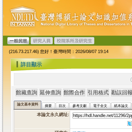
跳
臺
到
灣
主
博
要
碩
內
士
容
論
文
(216.73.217.46) 您好！臺灣時間：2026/08/07 19:14
加
值
:::
詳目顯示
系
統
論文基本資料
摘要
目次
參考文獻
電子全文
紙本論文
本論文永久網址
: