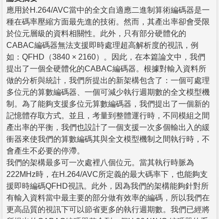
應用於H.264/AVC當中的全文自適應二進制算術編碼器是一
種在碼率壓縮方面最先進的技術。然而，其產出率卻會受限
於位元層級的資料相關性。此外，只有部分硬體化的
CABAC編碼器無法支援即時處理超高解析度的視訊，例
如：QFHD（3840 × 2160）。因此，在本篇論文中，我們
提出了一個全硬體化的CABAC編碼器。根據對輸入資料所
做的分析與統計，我們所提出的新架構包含了：一個可處理
多位元的算數編碼器、一個可減少執行週期數的全文模型機
制。為了能夠支援多位元算數編碼器，我們提出了一個新的
記憶體存取方式。並且，考量到整體運行時，不同模組之間
產出率的平衡，我們也設計了一個支援一次多個輸出入的緩
衝器來使我們的算數編碼其與全文模型機制之間執行時，不
會產生不必要的停滯。
我們的架構最多可一次處裡八個位元。當其執行時脈為
222MHz時，在H.264/AVC所定義的最大碼率下，也能夠支
援即時編碼QFHD視訊。此外，因為我們的架構能夠針對所
有輸入資料當中最主要的部分做有效率的編碼，所以我們在
更高品質的視訊下可以節省更多的執行週期數。我們已經將