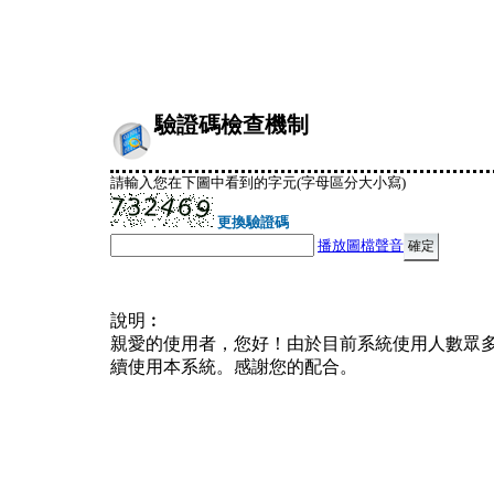
驗證碼檢查機制
請輸入您在下圖中看到的字元(字母區分大小寫)
更換驗證碼
播放圖檔聲音
說明︰
親愛的使用者，您好！由於目前系統使用人數眾
續使用本系統。感謝您的配合。