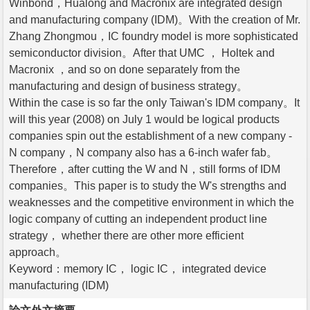
Winbond，Hualong and Macronix are integrated design
and manufacturing company (IDM)。With the creation of Mr.
Zhang Zhongmou，IC foundry model is more sophisticated
semiconductor division。After that UMC ， Holtek and
Macronix ，and so on done separately from the
manufacturing and design of business strategy。
Within the case is so far the only Taiwan's IDM company。It
will this year (2008) on July 1 would be logical products
companies spin out the establishment of a new company -
N company，N company also has a 6-inch wafer fab。
Therefore，after cutting the W and N，still forms of IDM
companies。This paper is to study the W's strengths and
weaknesses and the competitive environment in which the
logic company of cutting an independent product line
strategy， whether there are other more efficient
approach。
Keyword：memory IC， logic IC， integrated device
manufacturing (IDM)