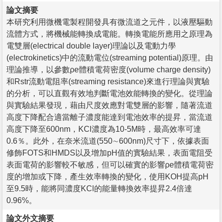
論文摘要
本研究利用微機電製程開發具有微流道之元件，以液壓驅動
流體方式，將機械能轉換成電能。轉換電能所應用之原理為
電雙層(electrical double layer)理論以及電動力學
(electrokinetics)中的流動電位(streaming potential)原理。由
理論推導，以參數ρe體積電荷密度(volume charge density)
和Rstr流動電阻率(streaming resistance)來進行理論與實驗
的分析，可以直觀有效地判斷電池效能轉換的變化。從理論
與實驗結果發現，藉由尺度效應對電雙層的影響，隨著流道
高度下降配合適當離子濃度能達到電池效率的提昇，當流道
高度下降至600nm，KCl濃度為10-5M時，最高效率可達
0.6％。此外，在奈米流道(550∼600nm)尺寸下，依據表面
修飾FOTS和HMDS以及增加pH值的實驗結果，表面電阻受
表面電荷的影響較不敏感，但可以確實的影響ρe體積電荷密
度的增加或下降，產生效率轉換的變化，使用KOH提高pH
至9.5時，能將同濃度KCl的能量轉換效率提昇2.4倍達
0.96%。
論文外文摘要