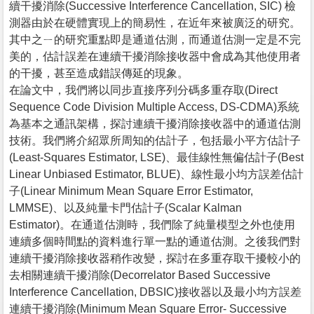
續干擾消除(Successive Interference Cancellation, SIC) 檢
測器由於在硬體實現上的簡易性，在近年來被廣泛的研究。
其中之ㄧ的研究重點即是通道估測，而通道估測一定是不完
美的，估計誤差在連續干擾消除接收器中會成為其他使用者
的干擾，甚至造成錯誤傳延的現象。
在論文中，我們將以同步直接序列分碼多重存取(Direct
Sequence Code Division Multiple Access, DS-CDMA)系統
為基本之通訊架構，探討連續干擾消除接收器中的通道估測
技術。我們將介紹眾所周知的估計子，包括最小平方估計子
(Least-Squares Estimator, LSE)、最佳線性無偏估計子(Best
Linear Unbiased Estimator, BLUE)、線性最小均方誤差估計
子(Linear Minimum Mean Square Error Estimator,
LMMSE)、以及純量卡門估計子(Scalar Kalman
Estimator)。在通道估測時，我們除了純量模型之外也使用
連續多個時間點的資料進行單一點的通道估測。之後我們對
連續干擾消除接收器稍作改變，探討在多重存取干擾較小的
去相關連續干擾消除(Decorrelator Based Successive
Interference Cancellation, DBSIC)接收器以及最小均方誤差
連續干擾消除(Minimum Mean Square Error- Successive