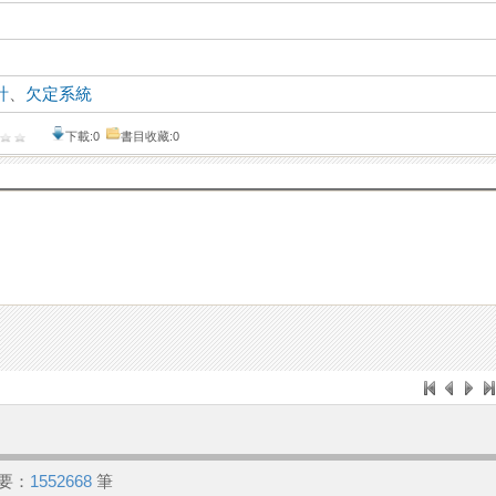
計
、
欠定系統
下載:0
書目收藏:0
要：
1552668
筆