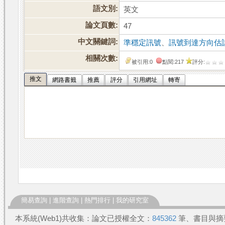
語文別:
英文
論文頁數:
47
中文關鍵詞:
準穩定訊號
、
訊號到達方向估
相關次數:
被引用:0
點閱:217
評分:
推文
網路書籤
推薦
評分
引用網址
轉寄
簡易查詢
|
進階查詢
|
熱門排行
|
我的研究室
本系統(Web1)共收集：論文已授權全文：
845362
筆、書目與摘