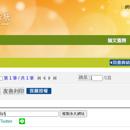
網
:::
功
能
切
換
導
覽
/1
頁
第 1 筆 / 共 1 筆
列
複製永久網址
Twitter