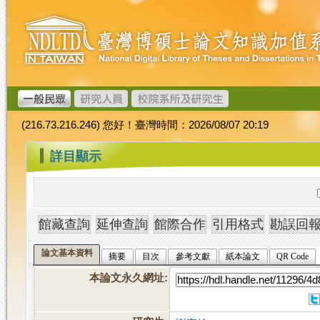
跳
臺
到
灣
主
博
要
碩
內
士
容
論
文
(216.73.216.246) 您好！臺灣時間：2026/08/07 20:19
加
值
:::
詳目顯示
系
統
論文基本資料
摘要
目次
參考文獻
紙本論文
QR Code
本論文永久網址
: